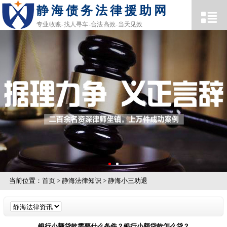
静海债务法律援助网
专业收账-找人寻车-合法高效-当天见效
当前位置：
首页
>
静海法律知识
>
静海小三劝退
银行小额贷款需要什么条件？银行小额贷款怎么贷？