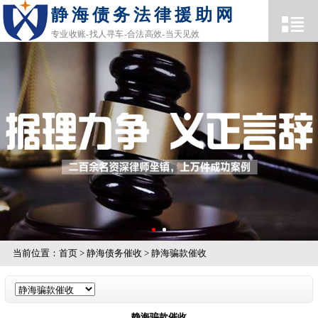
静海债务法律援助网
专业收账-找人寻车-合法高效-当天见效
当前位置：
首页
>
静海债务催收
>
静海骗款催收
静海骗款催收